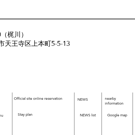
80（梶川）
阪市天王寺区上本町5-5-13
Official site online reservation
nearby
NEWS
information
Stay plan
NEWS list
Google map
nu